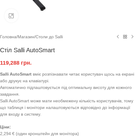
Клацніть, щоб збільшити
Головна
/
Магазин
/
Столи до Salli
Стіл Salli AutoSmart
119,288
грн.
Salli AutoSmart
вміє розпізнавати читає користувач щось на екрані
або друкує на клавіатурі.
Автоматично підлаштовується під оптимальну висоту для кожного
завдання.
Salli AutoSmart може мати необмежену кількість користувачів, тому
що таблиця і монітори налаштовуються відповідно до інформації
для входу в систему.
Ц
іни
:
2,294 € (один кронштейн для монітора)