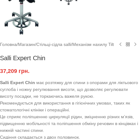
Головна
/
Магазин
/
Стільці-сідла salli
/
Механізм нахилу Tilt
Salli Expert Chin
37,209
грн.
Salli Expert Chin
має розтяжку для спини з опорами для ліктьового
суглоба і ножну регулювання висоти, що дозволяє регулювати
висоту посадки, не торкаючись важеля рукою.
Рекомендується для використання в гігієнічних умовах, таких як
стоматологічні клініки і операційні.
Це сприяє поліпшенню циркуляції рідин, зміцненню різних м’язів,
підвищенню мобільності та поліпшення обміну речовин в кінцівках і
нижній частині спини.
Сидіння складається з двох половинок.