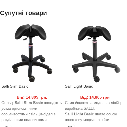
Супутні товари
Salli Slim Basic
Salli Light Basic
Від:
14,805
грн.
Від:
14,805
грн.
Стільці
Salli Slim Basic
володіють
Сама бюджетна модель в лінійці
усіма ергономічними
виробника SALLI.
особливостями стільців-сідел з
Salli Light Basic
являє собою
розділеними половинками.
початкову модель лінійки
Вони легкі і забезпечують відмінну
ергономічних стільців-сідел, має