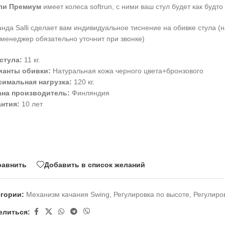
ли Премиум
имеет колеса softrun, с ними ваш стул будет как будт
нда Salli сделает вам индивидуальное тиснение на обивке стула (на
менеджер обязательно уточнит при звонке)
стула:
11 кг.
ианты обивки:
Натуральная кожа черного цвета+бронзового
симальная нагрузка:
120 кг.
ана производитель:
Финляндия
антия:
10 лет
равнить
Добавить в список желаний
егории:
Механизм качания Swing
,
Регулировка по высоте
,
Регулиро
елиться: