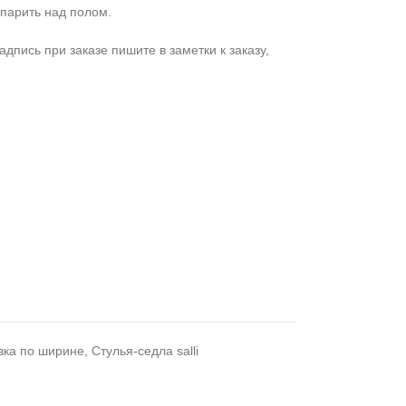
о парить над полом.
дпись при заказе пишите в заметки к заказу,
вка по ширине
,
Стулья-седла salli