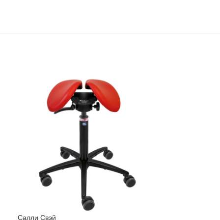
Салли Свэй
Salli Small Triple