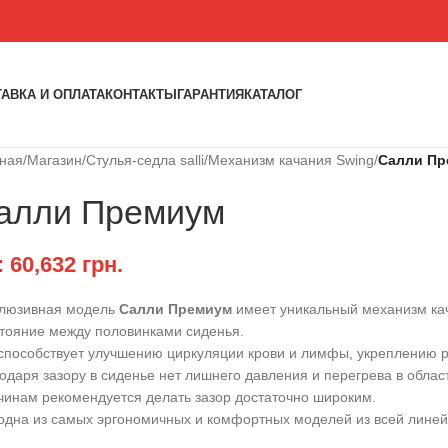
АВКА И ОПЛАТА
КОНТАКТЫ
ГАРАНТИЯ
КАТАЛОГ
вная
/
Магазин
/
Стулья-седла salli
/
Механизм качания Swing
/
Салли Пр
алли Премиум
:
60,632
грн.
клюзивная модель
Салли Премиум
имеет уникальный механизм ка
тояние между половинками сиденья.
способствует улучшению циркуляции крови и лимфы, укреплению
одаря зазору в сиденье нет лишнего давления и перегрева в облас
инам рекомендуется делать зазор достаточно широким.
одна из самых эргономичных и комфортных моделей из всей линейки