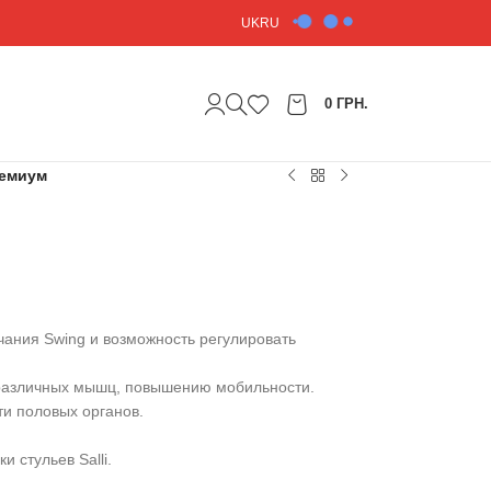
UK
RU
0
ГРН.
емиум
чания Swing и возможность регулировать
 различных мышц, повышению мобильности.
ти половых органов.
 стульев Salli.