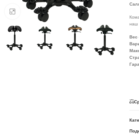
Сал
Нажмите, чтобы увеличить
Кома
наш 
Вес 
Вар
Мак
Стр
Гар
С
Кат
Под