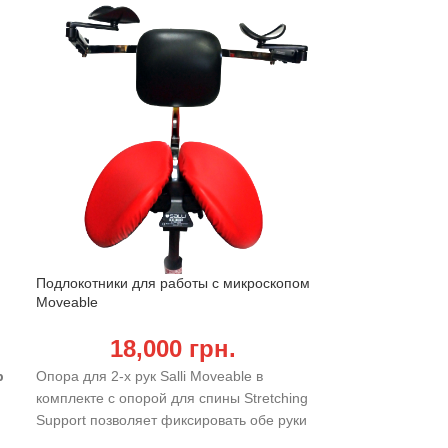
Подлокотники для работы с микроскопом
Стол Salli Elbow
Moveable
19
18,000
грн.
Локтевой стол
р
Опора для 2-х рук Salli Moveable в
универсальное 
комплекте с опорой для спины Stretching
позволяет регул
Support позволяет фиксировать обе руки
стола индивиду
при выполнении сложных