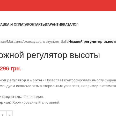
АВКА И ОПЛАТА
КОНТАКТЫ
ГАРАНТИЯ
КАТАЛОГ
вная
/
Магазин
/
Аксессуары к стульям Salli
/
Ножной регулятор высо
ожной регулятор высоты
,296
грн.
ной регулятор высоты
- Позволяет контролировать высоту сидень
мендуем использовать в стерильных условиях, например в стоматол
изводитель:
Финляндия.
ериал:
Хромированный алюминий.