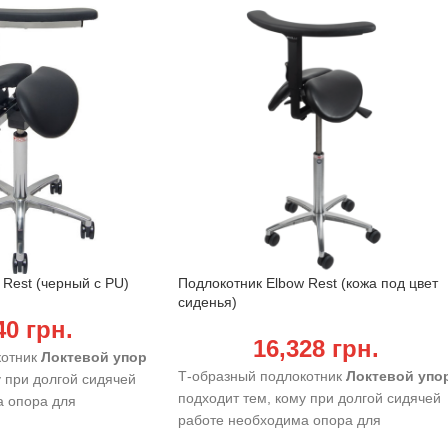
 Rest (черный с PU)
Подлокотник Elbow Rest (кожа под цвет
сиденья)
40
грн.
16,328
грн.
котник
Локтевой упор
Т-образный подлокотник
Локтевой упо
у при долгой сидячей
подходит тем, кому при долгой сидячей
а опора для
работе необходима опора для
предплечий.
 мягкого ПУ.