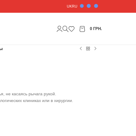
UK
RU
0
ГРН.
ты
я, не касаясь рычага рукой.
огических клиниках или в хирургии.