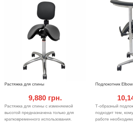
Растяжка для спины
Подлокотник Elbow
9,880
грн.
10,1
Растяжка для спины с изменяемой
Т-образный подло
высотой предназначена только для
подходит тем, ком
кратковременного использования.
работе необходим
В перерыве вы можете опереться на нее
предплечий.
поясничной частью позвоночника и
Упор изготовлен из