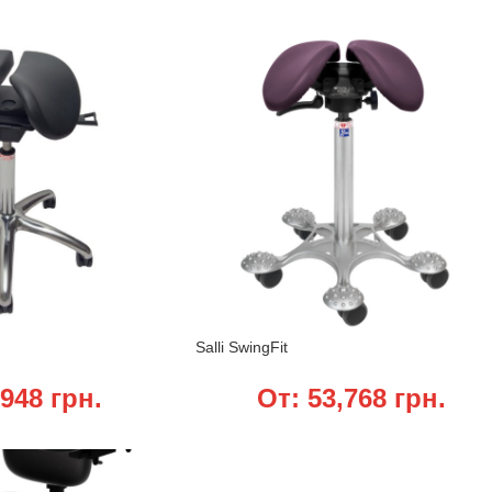
Salli SwingFit
,948
грн.
От:
53,768
грн.